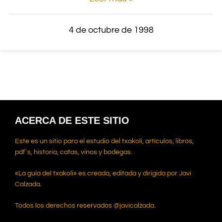
4 de octubre de 1998
ACERCA DE ESTE SITIO
Este es un sitio para el estudio del txakoli, artículos, libros,
pdf`s, historia, catas, vinos y bodegas.
«La guía del txakoli» es creada, editada y dirigida por Javi
Calzada.
Todos los derechos reservados @javicalzada.