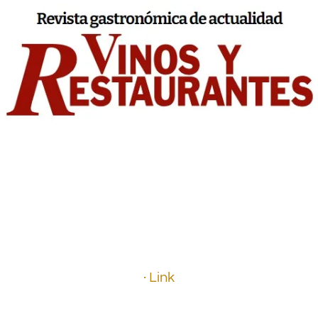
.
..
.
· Link
.