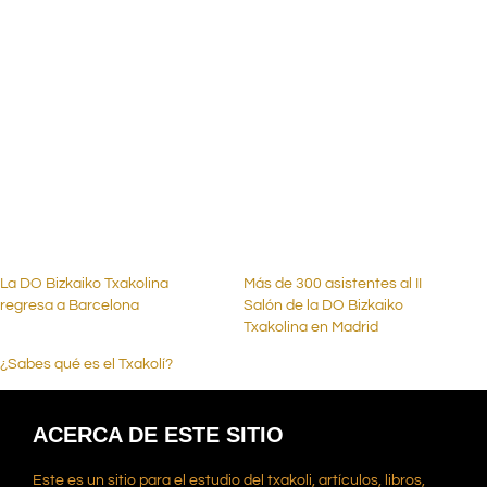
.
.
.
La DO Bizkaiko Txakolina
Más de 300 asistentes al II
regresa a Barcelona
Salón de la DO Bizkaiko
Txakolina en Madrid
¿Sabes qué es el Txakolí?
ACERCA DE ESTE SITIO
Este es un sitio para el estudio del txakoli, artículos, libros,