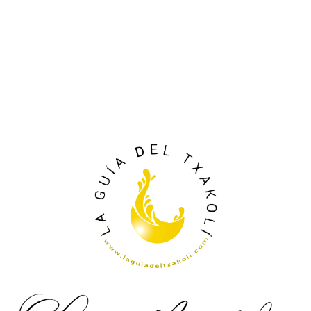
.
.
.