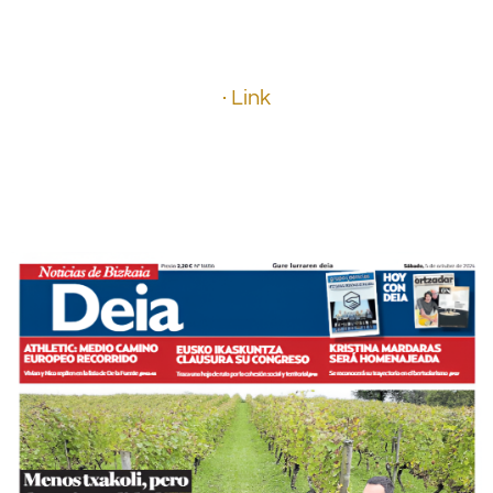
.
· Link
.
.