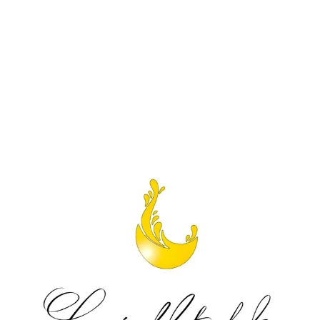
.
.
.
.