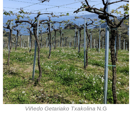
Viñedo Getariako Txakolina
N.G
.