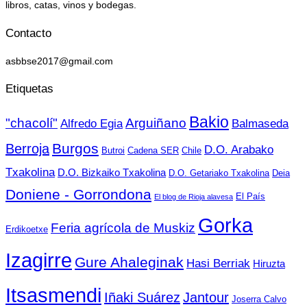
libros, catas, vinos y bodegas.
Contacto
asbbse2017@gmail.com
Etiquetas
Bakio
"chacolí"
Arguiñano
Alfredo Egia
Balmaseda
Burgos
Berroja
D.O. Arabako
Butroi
Cadena SER
Chile
Txakolina
D.O. Bizkaiko Txakolina
D.O. Getariako Txakolina
Deia
Doniene - Gorrondona
El País
El blog de Rioja alavesa
Gorka
Feria agrícola de Muskiz
Erdikoetxe
Izagirre
Gure Ahaleginak
Hasi Berriak
Hiruzta
Itsasmendi
Iñaki Suárez
Jantour
Joserra Calvo