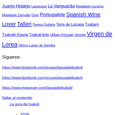
Juanjo Hidalgo
La Vanguardia
Lapazaran
Magalarte Lezama
Spanish Wine
Portugalete
Magalarte Zamudio
Oxer
Lover
Talleri
Torre de Loizaga
Txabarri
Teresa Guilarte
Virgen de
Txakolin Eguna
Txakoli tinto
Ulibarri Artzaiak
Uriondo
Lorea
Último Lunes de Gernika
Síguenos
https://www.facebook.com/groups/laguiadeltxakoli
https://www.facebook.com/groups/laguiadeltxakoli
https://www.instagram.com/laguiadeltxakoli/
Saltar al contenido
La guía del txakoli
2026