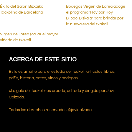
Éxito del Salón Bizkaiko
Bodegas Virgen de Lorea acoge
Txakolina de Barcelona
el programa ‘Hoy por Hoy
Bilbao-Bizkaia’ para brindar por
la nueva era del txakoli
Virgen de Lorea (Zalla), el mayor
viñedo de txakoli
ACERCA DE ESTE SITIO
Este es un sitio para el estudio del txakoli, artículos, libros,
pdf`s, historia, catas, vinos y bodegas.
«La guía del txakoli» es creada, editada y dirigida por Javi
Calzada.
Todos los derechos reservados @javicalzada.