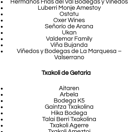
Hermanos Frías del Val Bodegas y Viñedos
Luberri Monje Amestoy
Ostatu
Oxer Wines
Señorío de Arana
Ukan
Valdemar Family
Viña Bujanda
Viñedos y Bodegas de La Marquesa –
Valserrano
Txakoli de Getaria
Aitaren
Arbela
Bodega K5
Gaintza Txakolina
Hika Bodega
Talai Berri Txakolina
Txakoli Agerre
Txakoli Ameztoi