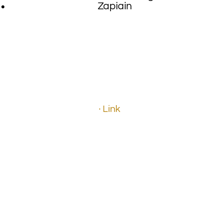
Zapiain
.
.
.
· Link
.
.
.