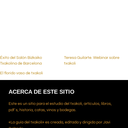
.
,
,
Éxito del Salón Bizkaiko
Teresa Guilarte. Webinar sobre
Txakolina de Barcelona
txakoli
El florido vaso de txakoli
ACERCA DE ESTE SITIO
Este es un sitio para el estudio del txakoli, artículos, libros,
pdf`s, historia, catas, vinos y bodegas.
«La guía del txakoli» es creada, editada y dirigida por Javi