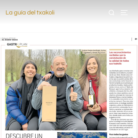
,
La guía del txakoli
,