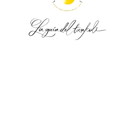
.
.
.
.
.