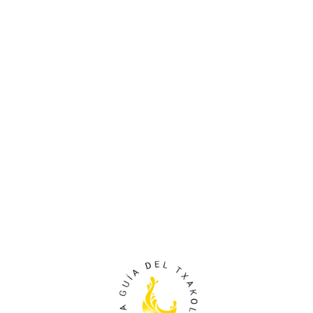
.
.
..
.
.
.
..