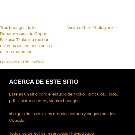
.
Tres bodegas de la
Visita a Gure Ahaleginak III
Denominación de Origen
Bizkaiko Txakolina reciben
diversas distinciones en las
últimas semanas.
La nueva ola del ‘txakoli’
ACERCA DE ESTE SITIO
Este es un sitio para el estudio del txakoli, artículos, libros,
pdf`s, historia, catas, vinos y bodegas.
«La guía del txakoli» es creada, editada y dirigida por Javi
Calzada.
Todos los derechos reservados @javicalzada.