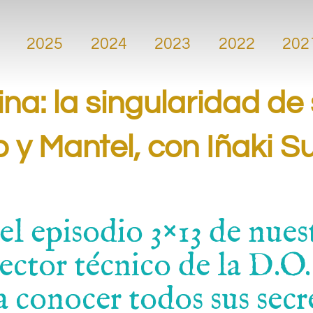
.
2025
2024
2023
2022
202
.
ina: la singularidad d
no y Mantel, con Iñaki S
 episodio 3×13 de nuest
rector técnico de la D.O
a conocer todos sus secr