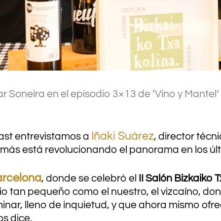
.
ar Soneira en el episodio 3×13 de ‘Vino y Mant
.
Iñaki Suárez
ast entrevistamos a
, director técn
e más está revolucionando el panorama en los úl
arcelona
, donde se celebró el
II Salón Bizkaiko 
io tan pequeño como el nuestro, el vizcaíno, don
minar, lleno de inquietud, y que ahora mismo of
os dice.