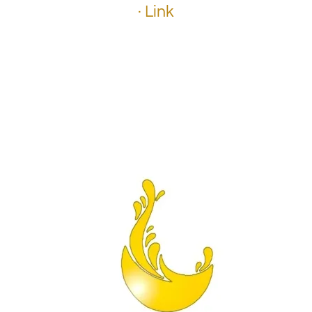
· Link
.
.
.