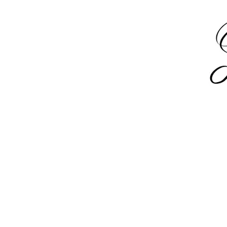
.
.
.
.