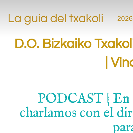
La guía del txakoli
2026
D.O. Bizkaiko Txakol
| Vi
PODCAST | En el
charlamos con el di
par