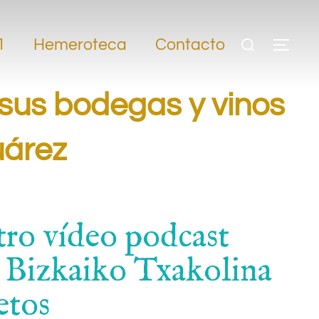
1
Hemeroteca
Contacto
e sus bodegas y vinos
uárez
ro vídeo podcast
. Bizkaiko Txakolina
etos