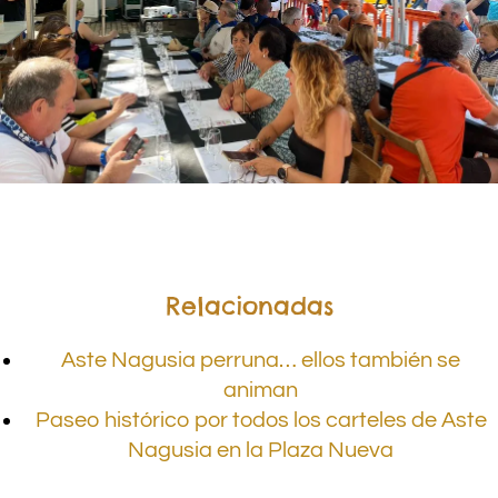
.
Relacionadas
Aste Nagusia perruna… ellos también se
animan
Paseo histórico por todos los carteles de Aste
Nagusia en la Plaza Nueva