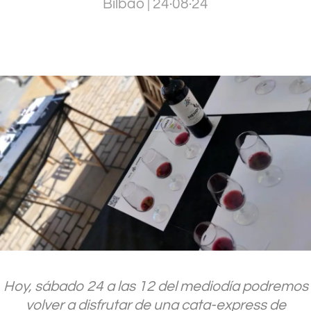
Bilbao
|
24·08·24
.
Hoy, sábado 24 a las 12 del mediodía podremos
volver a disfrutar de una cata-express de