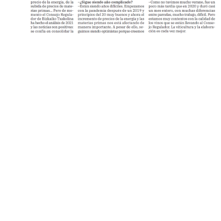
.
.
.
.
.
.