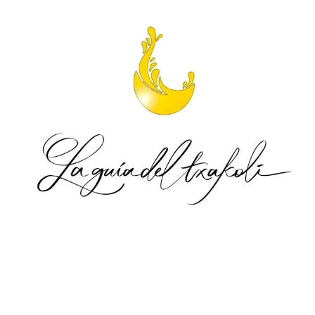
.
.
.