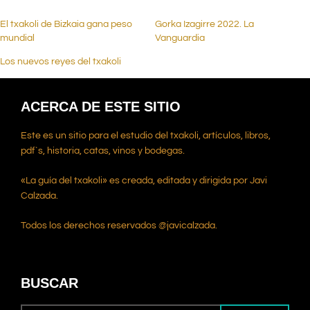
El txakoli de Bizkaia gana peso
Gorka Izagirre 2022. La
mundial
Vanguardia
Los nuevos reyes del txakoli
ACERCA DE ESTE SITIO
Este es un sitio para el estudio del txakoli, artículos, libros,
pdf`s, historia, catas, vinos y bodegas.
«La guía del txakoli» es creada, editada y dirigida por Javi
Calzada.
Todos los derechos reservados @javicalzada.
BUSCAR