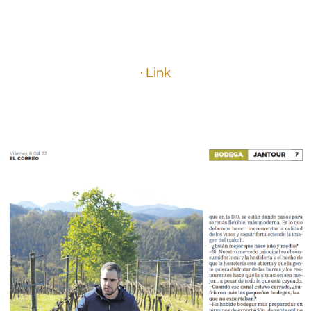
.
.
· Link
.