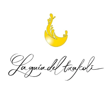
.
.
.