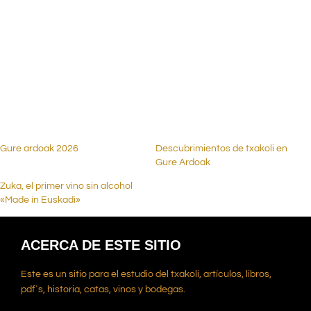
.
.
.
Gure ardoak 2026
Descubrimientos de txakoli en
Gure Ardoak
Zuka, el primer vino sin alcohol
«Made in Euskadi»
ACERCA DE ESTE SITIO
Este es un sitio para el estudio del txakoli, artículos, libros,
pdf`s, historia, catas, vinos y bodegas.