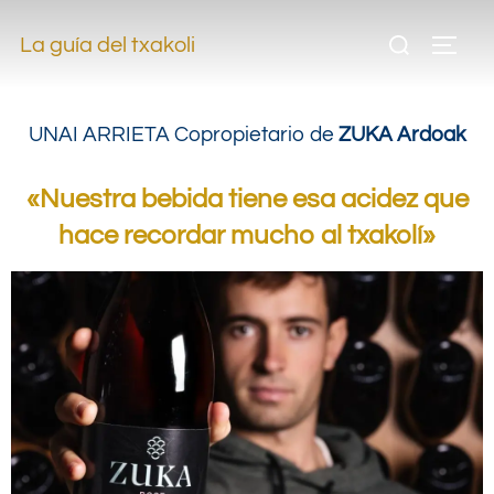
.
La guía del txakoli
.
UNAI ARRIETA
Copropietario de
ZUKA Ardoak
«Nuestra bebida tiene esa acidez que
hace recordar mucho al txakolí»