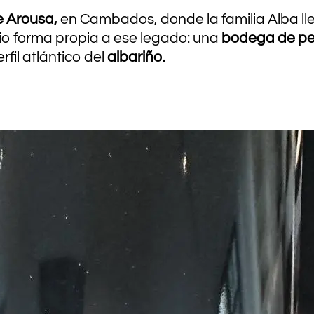
e Arousa,
en Cambados, donde la familia Alba l
dio forma propia a ese legado: una
bodega de pe
rfil atlántico del
albariño.
.