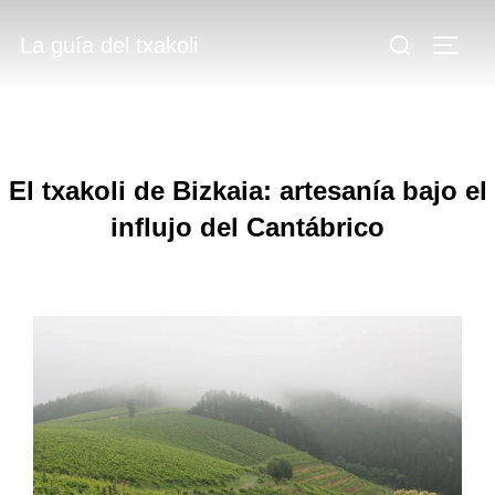
Saltar
.
Buscar:
La guía del txakoli
al
ALTE
.
contenido
.
El txakoli de Bizkaia: artesanía bajo el
influjo del Cantábrico
.